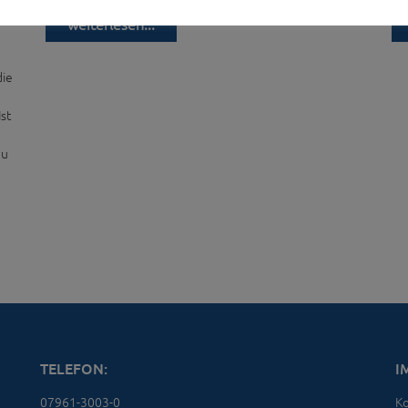
weiterlesen...
die
st
au
TELEFON:
I
07961-3003-0
Ko