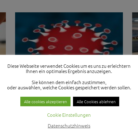
Diese Webseite verwendet Cookies um es uns zu erleichtern
Ihnen ein optimales Ergebnis anzuzeigen.
Sie können dem einfach zustimmen,
oder auswählen, welche Cookies gespeichert werden sollen.
WICHTIGE INFOS
K
Alle cookies akzeptieren
Alle Cookies ablehnen
In der derzeitigen Phase, bedingt durch die weltweiten
„Hu
Cookie Einstellungen
Auswirkungen des Coronavirus, setzen wir die
be
Datenschutzhinweis
Maßnahmen der Bundes- und Landesregierung um.
Ha