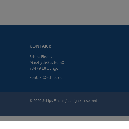
KONTAKT:
Schips Finanz
Max-Eyth-Straße 50
73479 Ellwangen
kontakt@schips.de
© 2020 Schips Finanz / all rights reserved