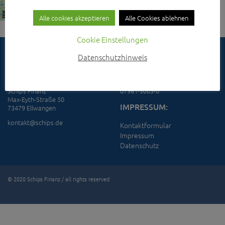
Alle cookies akzeptieren
Alle Cookies ablehnen
Cookie Einstellungen
Datenschutzhinweis
KONTAKT:
TELEFON:
Schips Finanz
07961-3003-0
Max-Eyth-Straße 50
IMPRESSUM:
73479 Ellwangen
kontakt@schips.de
Kontaktformular
Impressum
Datenschutz
© 2020 Schips Finanz / all rights reserved