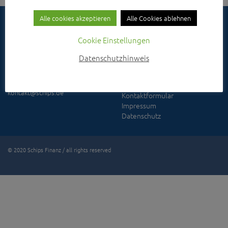
Alle cookies akzeptieren
Alle Cookies ablehnen
Cookie Einstellungen
KONTAKT:
TELEFON:
Datenschutzhinweis
Schips Finanz
07961-3003-0
Max-Eyth-Straße 50
IMPRESSUM:
73479 Ellwangen
kontakt@schips.de
Kontaktformular
Impressum
Datenschutz
© 2020 Schips Finanz / all rights reserved